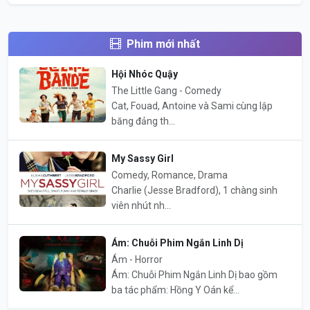
Phim mới nhất
Hội Nhóc Quậy
The Little Gang - Comedy
Cat, Fouad, Antoine và Sami cùng lập
băng đảng th...
My Sassy Girl
Comedy, Romance, Drama
Charlie (Jesse Bradford), 1 chàng sinh
viên nhút nh...
Ám: Chuỗi Phim Ngắn Linh Dị
Ám - Horror
Ám: Chuỗi Phim Ngắn Linh Dị bao gồm
ba tác phẩm: Hồng Y Oán kể...