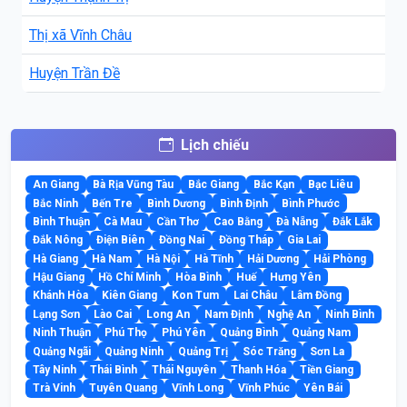
Thị xã Vĩnh Châu
Huyện Trần Đề
Lịch chiếu
An Giang
Bà Rịa Vũng Tàu
Bắc Giang
Bắc Kạn
Bạc Liêu
Bắc Ninh
Bến Tre
Bình Dương
Bình Định
Bình Phước
Bình Thuận
Cà Mau
Cần Thơ
Cao Bằng
Đà Nẵng
Đắk Lắk
Đắk Nông
Điện Biên
Đồng Nai
Đồng Tháp
Gia Lai
Hà Giang
Hà Nam
Hà Nội
Hà Tĩnh
Hải Dương
Hải Phòng
Hậu Giang
Hồ Chí Minh
Hòa Bình
Huế
Hưng Yên
Khánh Hòa
Kiên Giang
Kon Tum
Lai Châu
Lâm Đồng
Lạng Sơn
Lào Cai
Long An
Nam Định
Nghệ An
Ninh Bình
Ninh Thuận
Phú Thọ
Phú Yên
Quảng Bình
Quảng Nam
Quảng Ngãi
Quảng Ninh
Quảng Trị
Sóc Trăng
Sơn La
Tây Ninh
Thái Bình
Thái Nguyên
Thanh Hóa
Tiền Giang
Trà Vinh
Tuyên Quang
Vĩnh Long
Vĩnh Phúc
Yên Bái