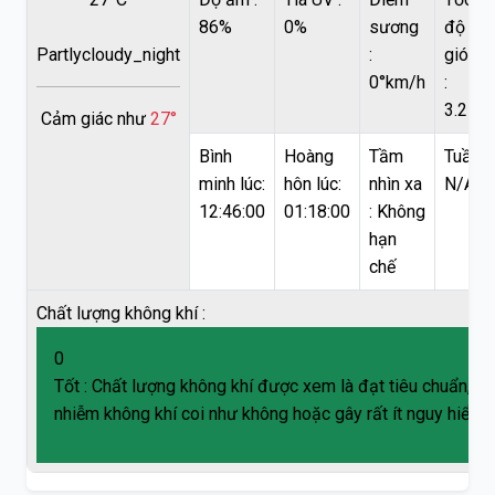
86%
0%
sương
độ
Partlycloudy_night
:
gió
0°km/h
:
3.2
Cảm giác như
27°
Bình
Hoàng
Tầm
Tuần t
minh lúc:
hôn lúc:
nhìn xa
N/A
12:46:00
01:18:00
:
Không
hạn
chế
Chất lượng không khí :
0
Tốt : Chất lượng không khí được xem là đạt tiêu chuẩn, và
nhiễm không khí coi như không hoặc gây rất ít nguy hiểm