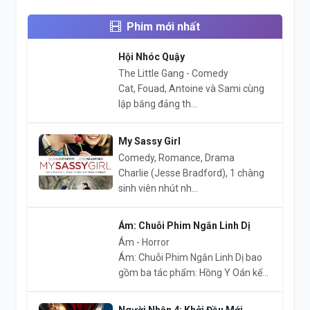
Phim mới nhất
Hội Nhóc Quậy
The Little Gang - Comedy
Cat, Fouad, Antoine và Sami cùng
lập băng đảng th...
My Sassy Girl
Comedy, Romance, Drama
Charlie (Jesse Bradford), 1 chàng
sinh viên nhút nh...
Ám: Chuỗi Phim Ngắn Linh Dị
Ám - Horror
Ám: Chuỗi Phim Ngắn Linh Dị bao
gồm ba tác phẩm: Hồng Y Oán kể...
Người Nhện 4: Khởi Đầu Mới