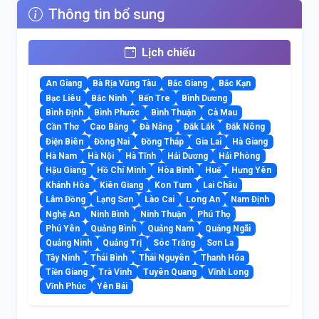
Thông tin bổ sung
Lịch chiếu
An Giang
Bà Rịa Vũng Tàu
Bắc Giang
Bắc Kạn
Bạc Liêu
Bắc Ninh
Bến Tre
Bình Dương
Bình Định
Bình Phước
Bình Thuận
Cà Mau
Cần Thơ
Cao Bằng
Đà Nẵng
Đắk Lắk
Đắk Nông
Điện Biên
Đồng Nai
Đồng Tháp
Gia Lai
Hà Giang
Hà Nam
Hà Nội
Hà Tĩnh
Hải Dương
Hải Phòng
Hậu Giang
Hồ Chí Minh
Hòa Bình
Huế
Hưng Yên
Khánh Hòa
Kiên Giang
Kon Tum
Lai Châu
Lâm Đồng
Lạng Sơn
Lào Cai
Long An
Nam Định
Nghệ An
Ninh Bình
Ninh Thuận
Phú Thọ
Phú Yên
Quảng Bình
Quảng Nam
Quảng Ngãi
Quảng Ninh
Quảng Trị
Sóc Trăng
Sơn La
Tây Ninh
Thái Bình
Thái Nguyên
Thanh Hóa
Tiền Giang
Trà Vinh
Tuyên Quang
Vĩnh Long
Vĩnh Phúc
Yên Bái