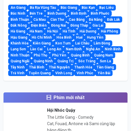
An Giang
Bà Rịa Vũng Tàu
Bắc Giang
Bắc Kạn
Bạc Liêu
Bắc Ninh
Bến Tre
Bình Dương
Bình Định
Bình Phước
Bình Thuận
Cà Mau
Cần Thơ
Cao Bằng
Đà Nẵng
Đắk Lắk
Đắk Nông
Điện Biên
Đồng Nai
Đồng Tháp
Gia Lai
Hà Giang
Hà Nam
Hà Nội
Hà Tĩnh
Hải Dương
Hải Phòng
Hậu Giang
Hồ Chí Minh
Hòa Bình
Huế
Hưng Yên
Khánh Hòa
Kiên Giang
Kon Tum
Lai Châu
Lâm Đồng
Lạng Sơn
Lào Cai
Long An
Nam Định
Nghệ An
Ninh Bình
Ninh Thuận
Phú Thọ
Phú Yên
Quảng Bình
Quảng Nam
Quảng Ngãi
Quảng Ninh
Quảng Trị
Sóc Trăng
Sơn La
Tây Ninh
Thái Bình
Thái Nguyên
Thanh Hóa
Tiền Giang
Trà Vinh
Tuyên Quang
Vĩnh Long
Vĩnh Phúc
Yên Bái
Phim mới nhất
Hội Nhóc Quậy
The Little Gang - Comedy
Cat, Fouad, Antoine và Sami cùng lập
băng đảng th...