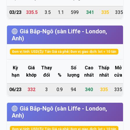
03/23
335.5
3.5
1.1
599
341
335
335.2
Giá Bắp-Ngô (sàn Liffe - London,
Anh)
Đơn vị tính: USD($)/ Tấn Giá cà phê| Đơn vị giao dịch: lot = 10 tấn
Kỳ
Giá
Thay
Số
Cao
Thấp
Mở
hạn
khớp
đổi
%
lượng
nhất
nhất
cửa
t
06/23
332
3
0.9
94
340
335
335
Giá Bắp-Ngô (sàn Liffe - London,
Anh)
Đơn vị tính: USD($)/ Tấn Giá cà phê| Đơn vị giao dịch: lot = 10 tấn