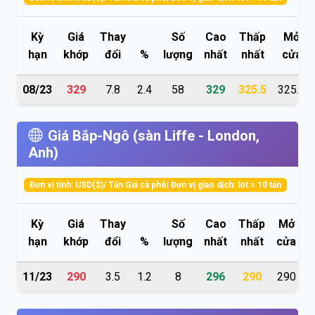
Kỳ
Giá
Thay
Số
Cao
Thấp
Mở
hạn
khớp
đổi
%
lượng
nhất
nhất
cửa
08/23
329
7.8
2.4
58
329
325.5
325.5
Giá Bắp-Ngô (sàn Liffe - London,
Anh)
Đơn vị tính: USD($)/ Tấn Giá cà phê| Đơn vị giao dịch: lot = 10 tấn
Kỳ
Giá
Thay
Số
Cao
Thấp
Mở
hạn
khớp
đổi
%
lượng
nhất
nhất
cửa
t
11/23
290
3.5
1.2
8
296
290
290