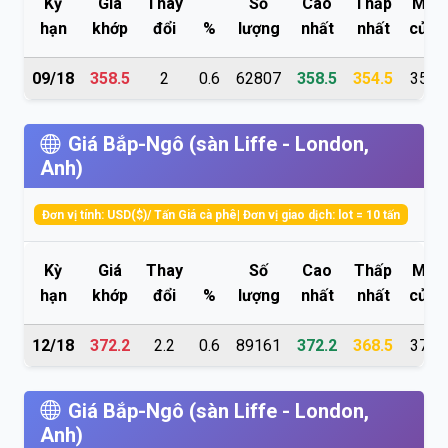
Kỳ
Giá
Thay
Số
Cao
Thấp
Mở
hạn
khớp
đổi
%
lượng
nhất
nhất
cửa
09/18
358.5
2
0.6
62807
358.5
354.5
356
Giá Bắp-Ngô (sàn Liffe - London,
Anh)
Đơn vị tính: USD($)/ Tấn Giá cà phê| Đơn vị giao dịch: lot = 10 tấn
Kỳ
Giá
Thay
Số
Cao
Thấp
Mở
hạn
khớp
đổi
%
lượng
nhất
nhất
cửa
12/18
372.2
2.2
0.6
89161
372.2
368.5
370
Giá Bắp-Ngô (sàn Liffe - London,
Anh)