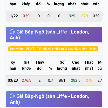
hạn
khớp
đổi
%
lượng
nhất
nhất
cửa
tr
11/22
329
0
0
0
329
329
329
3
Giá Bắp-Ngô (sàn Liffe - London,
Anh)
Đơn vị tính: USD($)/ Tấn Giá cà phê| Đơn vị giao dịch: lot = 10 tấn
Kỳ
Giá
Thay
Số
Cao
Thấp
Mở
hạn
khớp
đổi
%
lượng
nhất
nhất
cửa
03/23
276.5
2
0.7
861
282.5
278
279
Giá Bắp-Ngô (sàn Liffe - London,
Anh)