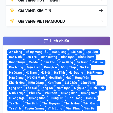
Giá VàNG HUY THANH
Giá VàNG KIM TíN
Giá VàNG VIETNAMGOLD
Lịch chiếu
An Giang
Bà Rịa Vũng Tàu
Bắc Giang
Bắc Kạn
Bạc Liêu
Bắc Ninh
Bến Tre
Bình Dương
Bình Định
Bình Phước
Bình Thuận
Cà Mau
Cần Thơ
Cao Bằng
Đà Nẵng
Đắk Lắk
Đắk Nông
Điện Biên
Đồng Nai
Đồng Tháp
Gia Lai
Hà Giang
Hà Nam
Hà Nội
Hà Tĩnh
Hải Dương
Hải Phòng
Hậu Giang
Hồ Chí Minh
Hòa Bình
Huế
Hưng Yên
Khánh Hòa
Kiên Giang
Kon Tum
Lai Châu
Lâm Đồng
Lạng Sơn
Lào Cai
Long An
Nam Định
Nghệ An
Ninh Bình
Ninh Thuận
Phú Thọ
Phú Yên
Quảng Bình
Quảng Nam
Quảng Ngãi
Quảng Ninh
Quảng Trị
Sóc Trăng
Sơn La
Tây Ninh
Thái Bình
Thái Nguyên
Thanh Hóa
Tiền Giang
Trà Vinh
Tuyên Quang
Vĩnh Long
Vĩnh Phúc
Yên Bái