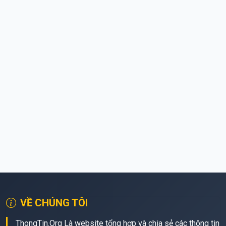
VỀ CHÚNG TÔI
ThongTin.Org Là website tổng hợp và chia sẻ các thông tin