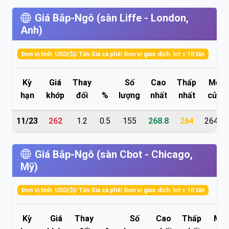
Giá Bắp-Ngô (sàn Liffe - London,
Anh)
Đơn vị tính: USD($)/ Tấn Giá cà phê| Đơn vị giao dịch: lot = 10 tấn
Kỳ
Giá
Thay
Số
Cao
Thấp
Mở
hạn
khớp
đổi
%
lượng
nhất
nhất
cửa
11/23
262
1.2
0.5
155
268.8
264
264.8
Giá Bắp-Ngô (sàn Cbot - Chicago,
Mỹ)
Đơn vị tính: USD($)/ Tấn Giá cà phê| Đơn vị giao dịch: lot = 10 tấn
Kỳ
Giá
Thay
Số
Cao
Thấp
Mở