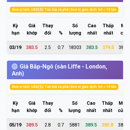
Đơn vị tính: USD($)/ Tấn Giá cà phê| Đơn vị giao dịch: lot = 10 tấn
Kỳ
Giá
Thay
Số
Cao
Thấp
Mở
hạn
khớp
đổi
%
lượng
nhất
nhất
cửa
03/19
383.5
2.5
0.7
18303
383.5
379.5
380.8
Giá Bắp-Ngô (sàn Liffe - London,
Anh)
Đơn vị tính: USD($)/ Tấn Giá cà phê| Đơn vị giao dịch: lot = 10 tấn
Kỳ
Giá
Thay
Số
Cao
Thấp
Mở
hạn
khớp
đổi
%
lượng
nhất
nhất
cửa
05/19
389.5
2.8
0.7
5881
389.5
385.8
387