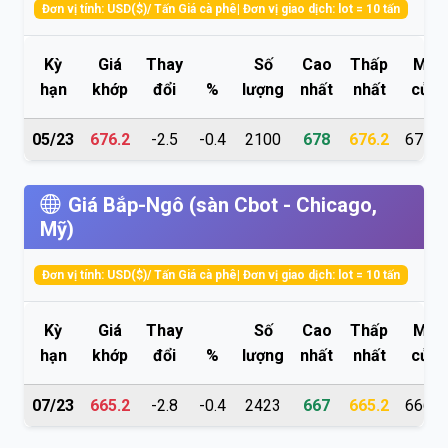
Đơn vị tính: USD($)/ Tấn Giá cà phê| Đơn vị giao dịch: lot = 10 tấn
Kỳ
Giá
Thay
Số
Cao
Thấp
Mở
hạn
khớp
đổi
%
lượng
nhất
nhất
cửa
05/23
676.2
-2.5
-0.4
2100
678
676.2
677.8
Giá Bắp-Ngô (sàn Cbot - Chicago,
Mỹ)
Đơn vị tính: USD($)/ Tấn Giá cà phê| Đơn vị giao dịch: lot = 10 tấn
Kỳ
Giá
Thay
Số
Cao
Thấp
Mở
hạn
khớp
đổi
%
lượng
nhất
nhất
cửa
07/23
665.2
-2.8
-0.4
2423
667
665.2
666.2