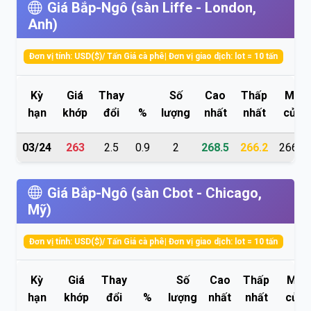
Giá Bắp-Ngô (sàn Liffe - London,
Anh)
Đơn vị tính: USD($)/ Tấn Giá cà phê| Đơn vị giao dịch: lot = 10 tấn
Kỳ
Giá
Thay
Số
Cao
Thấp
Mở
hạn
khớp
đổi
%
lượng
nhất
nhất
cửa
03/24
263
2.5
0.9
2
268.5
266.2
266.2
Giá Bắp-Ngô (sàn Cbot - Chicago,
Mỹ)
Đơn vị tính: USD($)/ Tấn Giá cà phê| Đơn vị giao dịch: lot = 10 tấn
Kỳ
Giá
Thay
Số
Cao
Thấp
Mở
hạn
khớp
đổi
%
lượng
nhất
nhất
cửa