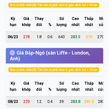
Đơn vị tính: USD($)/ Tấn Giá cà phê| Đơn vị giao dịch: lot = 10 tấn
Kỳ
Giá
Thay
Số
Cao
Thấp
Mở
hạn
khớp
đổi
%
lượng
nhất
nhất
cửa
06/23
278
1.8
0.6
643
283.5
279
279.5
Giá Bắp-Ngô (sàn Liffe - London,
Anh)
Đơn vị tính: USD($)/ Tấn Giá cà phê| Đơn vị giao dịch: lot = 10 tấn
Kỳ
Giá
Thay
Số
Cao
Thấp
Mở
hạn
khớp
đổi
%
lượng
nhất
nhất
cửa
08/23
270
1.2
0.4
39
283.8
281.5
283