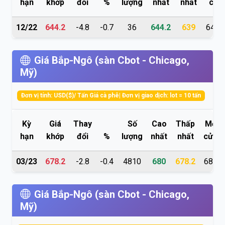
hạn
khớp
đổi
%
lượng
nhất
nhất
cửa
12/22
644.2
-4.8
-0.7
36
644.2
639
644.
Giá Bắp-Ngô (sàn Cbot - Chicago,
Mỹ)
Đơn vị tính: USD($)/ Tấn Giá cà phê| Đơn vị giao dịch: lot = 10 tấn
Kỳ
Giá
Thay
Số
Cao
Thấp
Mở
hạn
khớp
đổi
%
lượng
nhất
nhất
cửa
03/23
678.2
-2.8
-0.4
4810
680
678.2
680
Giá Bắp-Ngô (sàn Cbot - Chicago,
Mỹ)