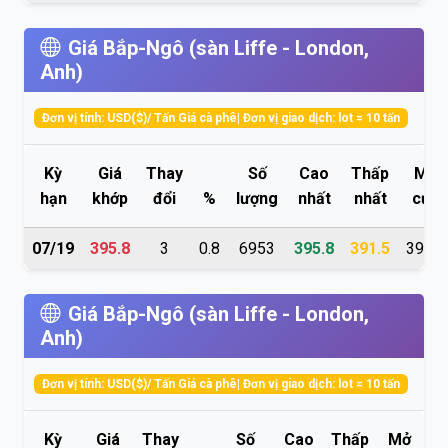
Giá Bắp-Ngô (sàn Liffe - London,
Anh)
Đơn vị tính: USD($)/ Tấn Giá cà phê| Đơn vị giao dịch: lot = 10 tấn
Kỳ
Giá
Thay
Số
Cao
Thấp
Mở
hạn
khớp
đổi
%
lượng
nhất
nhất
cửa
07/19
395.8
3
0.8
6953
395.8
391.5
392.8
Giá Bắp-Ngô (sàn Liffe - London,
Anh)
Đơn vị tính: USD($)/ Tấn Giá cà phê| Đơn vị giao dịch: lot = 10 tấn
Kỳ
Giá
Thay
Số
Cao
Thấp
Mở
H