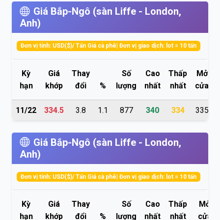
Giá Bắp-Ngô (sàn Liffe - London,
Anh)
Đơn vị tính: USD($)/ Tấn Giá cà phê| Đơn vị giao dịch: lot = 10 tấn
Kỳ
Giá
Thay
Số
Cao
Thấp
Mở
hạn
khớp
đổi
%
lượng
nhất
nhất
cửa
11/22
334.5
3.8
1.1
877
340
334
335
Giá Bắp-Ngô (sàn Liffe - London,
Anh)
Đơn vị tính: USD($)/ Tấn Giá cà phê| Đơn vị giao dịch: lot = 10 tấn
Kỳ
Giá
Thay
Số
Cao
Thấp
Mở
hạn
khớp
đổi
%
lượng
nhất
nhất
cửa