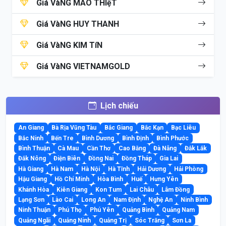
Giá VàNG MAO THIệT
Giá VàNG HUY THANH
Giá VàNG KIM TíN
Giá VàNG VIETNAMGOLD
Lịch chiếu
An Giang
Bà Rịa Vũng Tàu
Bắc Giang
Bắc Kạn
Bạc Liêu
Bắc Ninh
Bến Tre
Bình Dương
Bình Định
Bình Phước
Bình Thuận
Cà Mau
Cần Thơ
Cao Bằng
Đà Nẵng
Đắk Lắk
Đắk Nông
Điện Biên
Đồng Nai
Đồng Tháp
Gia Lai
Hà Giang
Hà Nam
Hà Nội
Hà Tĩnh
Hải Dương
Hải Phòng
Hậu Giang
Hồ Chí Minh
Hòa Bình
Huế
Hưng Yên
Khánh Hòa
Kiên Giang
Kon Tum
Lai Châu
Lâm Đồng
Lạng Sơn
Lào Cai
Long An
Nam Định
Nghệ An
Ninh Bình
Ninh Thuận
Phú Thọ
Phú Yên
Quảng Bình
Quảng Nam
Quảng Ngãi
Quảng Ninh
Quảng Trị
Sóc Trăng
Sơn La