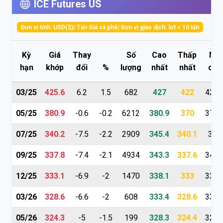
ICE Futures US
Đơn vị tính: USD($)/ Tấn Giá cà phê| Đơn vị giao dịch: lot = 10 tấn
Kỳ
Giá
Thay
Số
Cao
Thấp
Mở
hạn
khớp
đổi
%
lượng
nhất
nhất
cửa
03/25
425.6
6.2
1.5
682
427
422
423.
05/25
380.9
-0.6
-0.2
6212
380.9
370
378.
07/25
340.2
-7.5
-2.2
2909
345.4
340.1
345
09/25
337.8
-7.4
-2.1
4934
343.3
337.6
343.
12/25
333.1
-6.9
-2
1470
338.1
333
338.
03/26
328.6
-6.6
-2
608
333.4
328.6
332.
05/26
324.3
-5
-1.5
199
328.3
324.4
328.