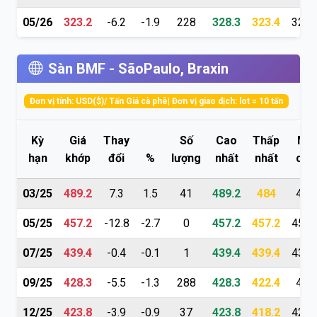
05/26
323.2
-6.2
-1.9
228
328.3
323.4
328.
Sàn BMF - SãoPaulo, Braxin
Đơn vị tính: USD($)/ Tấn Giá cà phê| Đơn vị giao dịch: lot = 10 tấn
Kỳ
Giá
Thay
Số
Cao
Thấp
Mở
hạn
khớp
đổi
%
lượng
nhất
nhất
cửa
03/25
489.2
7.3
1.5
41
489.2
484
484
05/25
457.2
-12.8
-2.7
0
457.2
457.2
457.
07/25
439.4
-0.4
-0.1
1
439.4
439.4
439.
09/25
428.3
-5.5
-1.3
288
428.3
422.4
427
12/25
423.8
-3.9
-0.9
37
423.8
418.2
422.