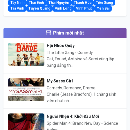
Tây Ninh
Thái Bình
Thái Nguyên
Thanh Hóa
Tiền Giang
Trà Vinh
Tuyên Quang
Vĩnh Long
Vĩnh Phúc
Yên Bái
Phim mới nhất
Hội Nhóc Quậy
The Little Gang - Comedy
Cat, Fouad, Antoine và Sami cùng lập
băng đảng th...
My Sassy Girl
Comedy, Romance, Drama
Charlie (Jesse Bradford), 1 chàng sinh
viên nhút nh...
Người Nhện 4: Khởi Đầu Mới
Spider Man 4: Brand New Day - Science
Fiction