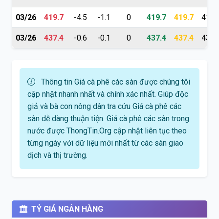
03/26
419.7
-4.5
-1.1
0
419.7
419.7
419.
03/26
437.4
-0.6
-0.1
0
437.4
437.4
437.
Thông tin Giá cà phê các sàn được chúng tôi
cập nhật nhanh nhất và chính xác nhất. Giúp độc
giả và bà con nông dân tra cứu Giá cà phê các
sàn dễ dàng thuận tiện. Giá cà phê các sàn trong
nước được ThongTin.Org cập nhật liên tục theo
từng ngày với dữ liệu mới nhất từ các sàn giao
dịch và thị trường.
TỶ GIÁ NGÂN HÀNG