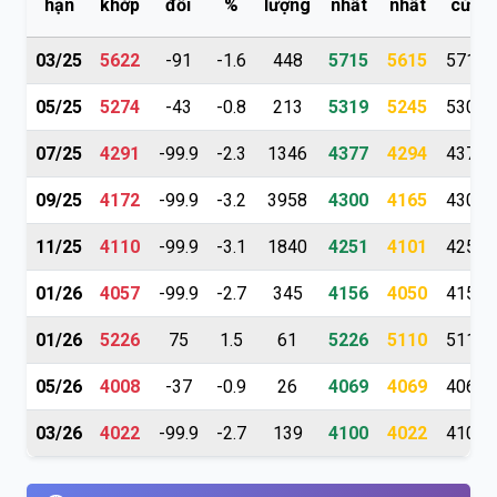
hạn
khớp
đổi
%
lượng
nhất
nhất
cửa
03/25
5622
-91
-1.6
448
5715
5615
5715
05/25
5274
-43
-0.8
213
5319
5245
5300
07/25
4291
-99.9
-2.3
1346
4377
4294
4377
09/25
4172
-99.9
-3.2
3958
4300
4165
4300
11/25
4110
-99.9
-3.1
1840
4251
4101
4251
01/26
4057
-99.9
-2.7
345
4156
4050
4154
01/26
5226
75
1.5
61
5226
5110
5110
05/26
4008
-37
-0.9
26
4069
4069
4069
03/26
4022
-99.9
-2.7
139
4100
4022
4100