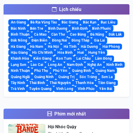
Lịch chiếu
An Giang
Bà Rịa Vũng Tàu
Bắc Giang
Bắc Kạn
Bạc Liêu
Bắc Ninh
Bến Tre
Bình Dương
Bình Định
Bình Phước
Bình Thuận
Cà Mau
Cần Thơ
Cao Bằng
Đà Nẵng
Đắk Lắk
Đắk Nông
Điện Biên
Đồng Nai
Đồng Tháp
Gia Lai
Hà Giang
Hà Nam
Hà Nội
Hà Tĩnh
Hải Dương
Hải Phòng
Hậu Giang
Hồ Chí Minh
Hòa Bình
Huế
Hưng Yên
Khánh Hòa
Kiên Giang
Kon Tum
Lai Châu
Lâm Đồng
Lạng Sơn
Lào Cai
Long An
Nam Định
Nghệ An
Ninh Bình
Ninh Thuận
Phú Thọ
Phú Yên
Quảng Bình
Quảng Nam
Quảng Ngãi
Quảng Ninh
Quảng Trị
Sóc Trăng
Sơn La
Tây Ninh
Thái Bình
Thái Nguyên
Thanh Hóa
Tiền Giang
Trà Vinh
Tuyên Quang
Vĩnh Long
Vĩnh Phúc
Yên Bái
Phim mới nhất
Hội Nhóc Quậy