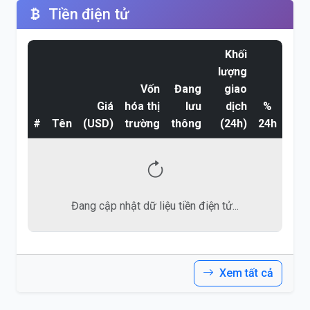
Tiền điện tử
Khối
lượng
Vốn
Đang
giao
Giá
hóa thị
lưu
dịch
%
#
Tên
(USD)
trường
thông
(24h)
24h
Đang cập nhật dữ liệu tiền điện tử...
Xem tất cả