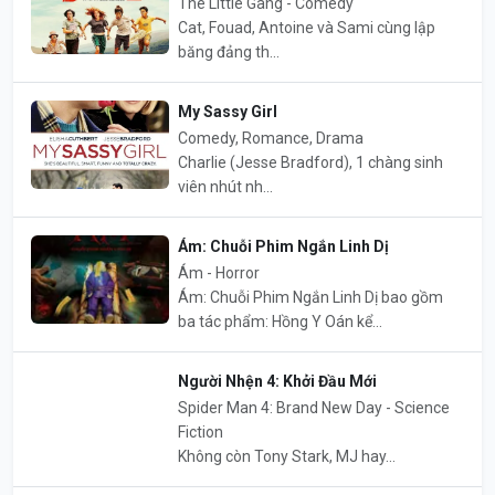
The Little Gang - Comedy
Cat, Fouad, Antoine và Sami cùng lập
băng đảng th...
My Sassy Girl
Comedy, Romance, Drama
Charlie (Jesse Bradford), 1 chàng sinh
viên nhút nh...
Ám: Chuỗi Phim Ngắn Linh Dị
Ám - Horror
Ám: Chuỗi Phim Ngắn Linh Dị bao gồm
ba tác phẩm: Hồng Y Oán kể...
Người Nhện 4: Khởi Đầu Mới
Spider Man 4: Brand New Day - Science
Fiction
Không còn Tony Stark, MJ hay...