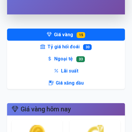
Giá vàng
15
Tỷ giá hối đoái
30
Ngoại tệ
33
Lãi suất
Giá xăng dầu
Giá vàng hôm nay