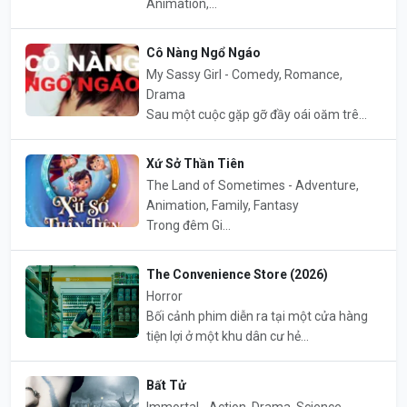
Animation,...
Cô Nàng Ngổ Ngáo
My Sassy Girl - Comedy, Romance,
Drama
Sau một cuộc gặp gỡ đầy oái oăm trê...
Xứ Sở Thần Tiên
The Land of Sometimes - Adventure,
Animation, Family, Fantasy
Trong đêm Gi...
The Convenience Store (2026)
Horror
Bối cảnh phim diễn ra tại một cửa hàng
tiện lợi ở một khu dân cư hẻ...
Bất Tử
Immortal - Action, Drama, Science