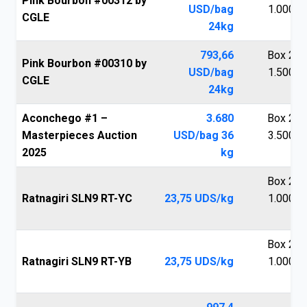
Pink Bourbon #00312 by
USD/bag
1.000.0
CGLE
24kg
V
793,66
Box 250
Pink Bourbon #00310 by
USD/bag
1.500.0
CGLE
24kg
V
Aconchego #1 –
3.680
Box 250
Masterpieces Auction
USD/bag 36
3.500.0
2025
kg
V
Box 250
Ratnagiri SLN9 RT-YC
23,75 UDS/kg
1.000.0
V
Box 250
Ratnagiri SLN9 RT-YB
23,75 UDS/kg
1.000.0
V