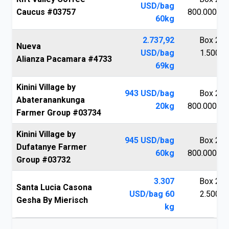
USD/bag
Caucus #03757
800.000 V
60kg
2.737,92
Box 250
Nueva
USD/bag
1.500.0
Alianza Pacamara #4733
69kg
V
Kinini Village by
943 USD/bag
Box 250
Abateranankunga
20kg
800.000 V
Farmer Group #03734
Kinini Village by
945 USD/bag
Box 250
Dufatanye Farmer
60kg
800.000 V
Group #03732
3.307
Box 250
Santa Lucia Casona
USD/bag 60
2.500.0
Gesha By Mierisch
kg
V