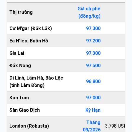
Giá cà phê
Thị trường
(đồng/kg)
Cư M’gar (Đắk Lắk)
97.300
Ea H’leo, Buôn Hồ
97.200
Gia Lai
97.300
Đắk Nông
97.500
Di Linh, Lâm Hà, Bảo Lộc
96.800
(tỉnh Lâm Đồng)
Kon Tum
97.000
Sàn Giao Dịch
Kỳ Hạn
G
Tháng
London (Robusta)
3.798 USD/t
09/2026