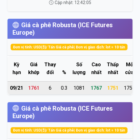
Cập nhật: 12:42:05
Giá cà phê Robusta (ICE Futures
Europe)
Đơn vị tính: USD($)/ Tấn Giá cà phê| Đơn vị giao dịch: lot = 10 tấn
Kỳ
Giá
Thay
Số
Cao
Thấp
Mở
hạn
khớp
đổi
%
lượng
nhất
nhất
cửa
09/21
1761
6
0.3
1081
1767
1751
1755
Giá cà phê Robusta (ICE Futures
Europe)
Đơn vị tính: USD($)/ Tấn Giá cà phê| Đơn vị giao dịch: lot = 10 tấn