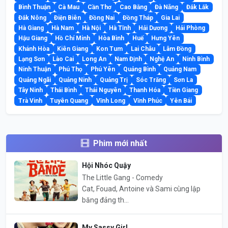
Bình Thuận
Cà Mau
Cần Thơ
Cao Bằng
Đà Nẵng
Đắk Lắk
Đắk Nông
Điện Biên
Đồng Nai
Đồng Tháp
Gia Lai
Hà Giang
Hà Nam
Hà Nội
Hà Tĩnh
Hải Dương
Hải Phòng
Hậu Giang
Hồ Chí Minh
Hòa Bình
Huế
Hưng Yên
Khánh Hòa
Kiên Giang
Kon Tum
Lai Châu
Lâm Đồng
Lạng Sơn
Lào Cai
Long An
Nam Định
Nghệ An
Ninh Bình
Ninh Thuận
Phú Thọ
Phú Yên
Quảng Bình
Quảng Nam
Quảng Ngãi
Quảng Ninh
Quảng Trị
Sóc Trăng
Sơn La
Tây Ninh
Thái Bình
Thái Nguyên
Thanh Hóa
Tiền Giang
Trà Vinh
Tuyên Quang
Vĩnh Long
Vĩnh Phúc
Yên Bái
Phim mới nhất
Hội Nhóc Quậy
The Little Gang - Comedy
Cat, Fouad, Antoine và Sami cùng lập
băng đảng th...
My Sassy Girl