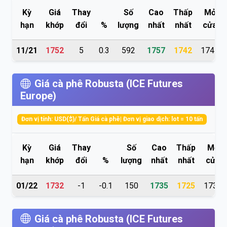
Kỳ
Giá
Thay
Số
Cao
Thấp
Mở
hạn
khớp
đổi
%
lượng
nhất
nhất
cửa
11/21
1752
5
0.3
592
1757
1742
1745
Giá cà phê Robusta (ICE Futures
Europe)
Đơn vị tính: USD($)/ Tấn Giá cà phê| Đơn vị giao dịch: lot = 10 tấn
Kỳ
Giá
Thay
Số
Cao
Thấp
Mở
hạn
khớp
đổi
%
lượng
nhất
nhất
cửa
01/22
1732
-1
-0.1
150
1735
1725
1730
Giá cà phê Robusta (ICE Futures