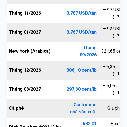
– 97 USD/t
Tháng 11/2026
3.787 USD/tấn
(- 2,50
– 92 USD/t
Tháng 01/2027
3.767 USD/tấn
(- 2,38
Tháng
New York (Arabica)
321,65 cent/
09/2026
– 5,35 cent/
Tháng 12/2026
306,10 cent/lb
(- 1,72
– 5,05 cent/
Tháng 03/2027
297,30 cent/lb
(- 1,67
Giá trả cho
Cà phê
Giá phục 
nhà sản xuất
582,01
Box 250