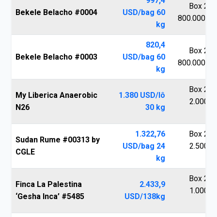
997,4
Box 250
Bekele Belacho #0004
USD/bag 60
800.000 V
kg
820,4
Box 250
Bekele Belacho #0003
USD/bag 60
800.000 V
kg
Box 250
My Liberica Anaerobic
1.380 USD/lô
2.000.0
N26
30 kg
V
1.322,76
Box 250
Sudan Rume #00313 by
USD/bag 24
2.500.0
CGLE
kg
V
Box 250
Finca La Palestina
2.433,9
1.000.0
‘Gesha Inca’ #5485
USD/138kg
V