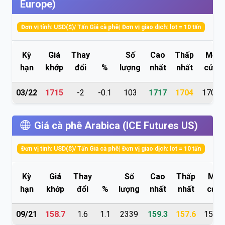
Europe)
Đơn vị tính: USD($)/ Tấn Giá cà phê| Đơn vị giao dịch: lot = 10 tấn
Kỳ
Giá
Thay
Số
Cao
Thấp
Mở
hạn
khớp
đổi
%
lượng
nhất
nhất
cửa
03/22
1715
-2
-0.1
103
1717
1704
1704
Giá cà phê Arabica (ICE Futures US)
Đơn vị tính: USD($)/ Tấn Giá cà phê| Đơn vị giao dịch: lot = 10 tấn
Kỳ
Giá
Thay
Số
Cao
Thấp
Mở
hạn
khớp
đổi
%
lượng
nhất
nhất
cửa
09/21
158.7
1.6
1.1
2339
159.3
157.6
157.9