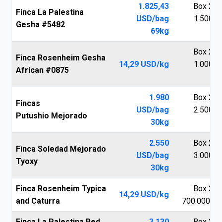
1.825,43
Box 250
Finca La Palestina
USD/bag
1.500.0
Gesha #5482
69kg
V
Box 250
Finca Rosenheim Gesha
14,29 USD/kg
1.000.0
African #0875
V
1.980
Box 250
Fincas
USD/bag
2.500.0
Putushio Mejorado
30kg
V
2.550
Box 250
Finca Soledad Mejorado
USD/bag
3.000.0
Tyoxy
30kg
V
Finca Rosenheim Typica
Box 250
14,29 USD/kg
and Caturra
700.000 V
Finca La Palestina Red
3.130
Box 250