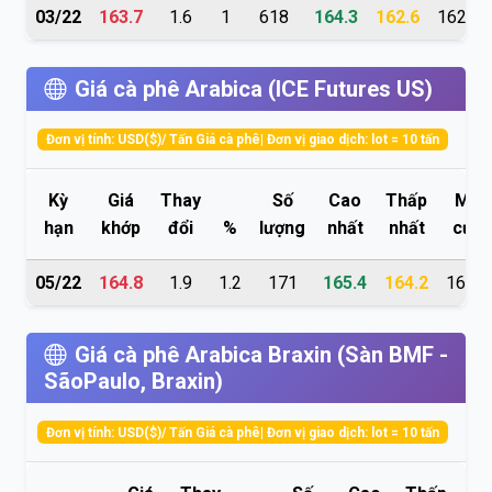
03/22
163.7
1.6
1
618
164.3
162.6
162.9
Giá cà phê Arabica (ICE Futures US)
Đơn vị tính: USD($)/ Tấn Giá cà phê| Đơn vị giao dịch: lot = 10 tấn
Kỳ
Giá
Thay
Số
Cao
Thấp
Mở
hạn
khớp
đổi
%
lượng
nhất
nhất
cửa
05/22
164.8
1.9
1.2
171
165.4
164.2
164.2
Giá cà phê Arabica Braxin (Sàn BMF -
SãoPaulo, Braxin)
Đơn vị tính: USD($)/ Tấn Giá cà phê| Đơn vị giao dịch: lot = 10 tấn