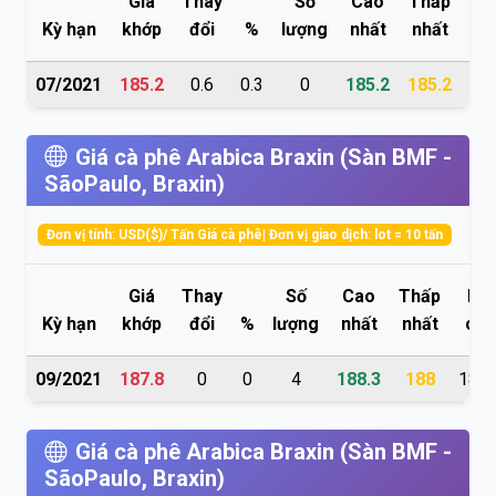
Giá
Thay
Số
Cao
Thấp
M
Kỳ hạn
khớp
đổi
%
lượng
nhất
nhất
cử
07/2021
185.2
0.6
0.3
0
185.2
185.2
0
Giá cà phê Arabica Braxin (Sàn BMF -
SãoPaulo, Braxin)
Đơn vị tính: USD($)/ Tấn Giá cà phê| Đơn vị giao dịch: lot = 10 tấn
Giá
Thay
Số
Cao
Thấp
Mở
Kỳ hạn
khớp
đổi
%
lượng
nhất
nhất
cửa
09/2021
187.8
0
0
4
188.3
188
188.
Giá cà phê Arabica Braxin (Sàn BMF -
SãoPaulo, Braxin)