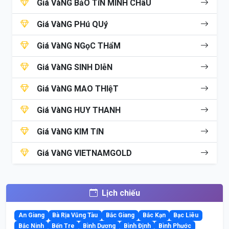
Giá VàNG BảO TíN MINH CHâU
Giá VàNG PHú QUý
Giá VàNG NGọC THẩM
Giá VàNG SINH DIễN
Giá VàNG MAO THIệT
Giá VàNG HUY THANH
Giá VàNG KIM TíN
Giá VàNG VIETNAMGOLD
Lịch chiếu
An Giang
Bà Rịa Vũng Tàu
Bắc Giang
Bắc Kạn
Bạc Liêu
Bắc Ninh
Bến Tre
Bình Dương
Bình Định
Bình Phước