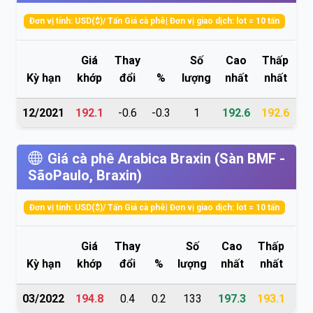
Đơn vị tính: USD($)/ Tấn Giá cà phê| Đơn vị giao dịch: lot = 10 tấn
Giá
Thay
Số
Cao
Thấp
Kỳ hạn
khớp
đổi
%
lượng
nhất
nhất
c
12/2021
192.1
-0.6
-0.3
1
192.6
192.6
19
Giá cà phê Arabica Braxin (Sàn BMF -
SãoPaulo, Braxin)
Đơn vị tính: USD($)/ Tấn Giá cà phê| Đơn vị giao dịch: lot = 10 tấn
Giá
Thay
Số
Cao
Thấp
M
Kỳ hạn
khớp
đổi
%
lượng
nhất
nhất
c
03/2022
194.8
0.4
0.2
133
197.3
193.1
193