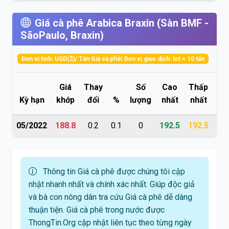
Giá cà phê Arabica Braxin (Sàn BMF -
SãoPaulo, Braxin)
Đơn vị tính: USD($)/ Tấn Giá cà phê| Đơn vị giao dịch: lot = 10 tấn
Giá
Thay
Số
Cao
Thấp
M
Kỳ hạn
khớp
đổi
%
lượng
nhất
nhất
cử
05/2022
188.8
0.2
0.1
0
192.5
192.5
0
Thông tin Giá cà phê được chúng tôi cập
nhật nhanh nhất và chính xác nhất. Giúp độc giả
và bà con nông dân tra cứu Giá cà phê dễ dàng
thuận tiện. Giá cà phê trong nước được
ThongTin.Org cập nhật liên tục theo từng ngày