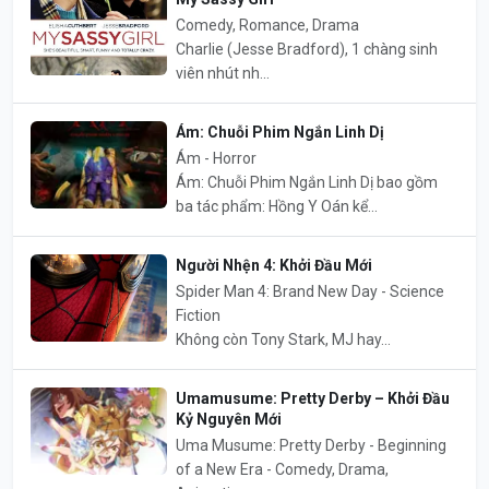
Comedy, Romance, Drama
Charlie (Jesse Bradford), 1 chàng sinh
viên nhút nh...
Ám: Chuỗi Phim Ngắn Linh Dị
Ám - Horror
Ám: Chuỗi Phim Ngắn Linh Dị bao gồm
ba tác phẩm: Hồng Y Oán kể...
Người Nhện 4: Khởi Đầu Mới
Spider Man 4: Brand New Day - Science
Fiction
Không còn Tony Stark, MJ hay...
Umamusume: Pretty Derby – Khởi Đầu
Kỷ Nguyên Mới
Uma Musume: Pretty Derby - Beginning
of a New Era - Comedy, Drama,