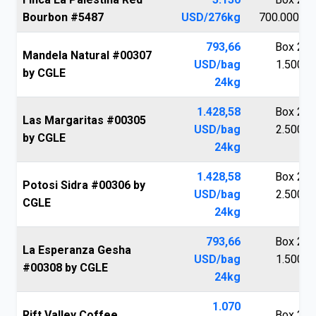
Bourbon #5487
USD/276kg
700.000 V
793,66
Box 250
Mandela Natural #00307
USD/bag
1.500.0
by CGLE
24kg
V
1.428,58
Box 250
Las Margaritas #00305
USD/bag
2.500.0
by CGLE
24kg
V
1.428,58
Box 250
Potosi Sidra #00306 by
USD/bag
2.500.0
CGLE
24kg
V
793,66
Box 250
La Esperanza Gesha
USD/bag
1.500.0
#00308 by CGLE
24kg
V
1.070
Rift Valley Coffee
Box 250