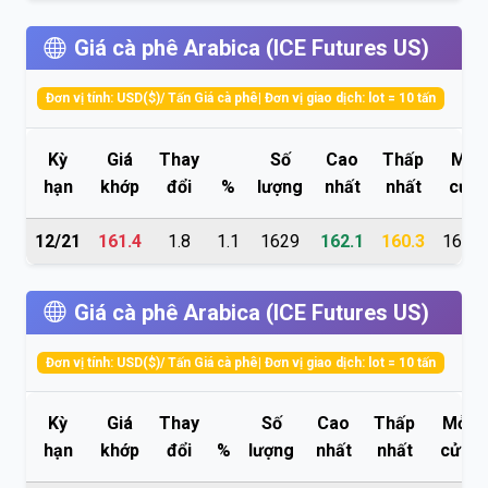
Giá cà phê Arabica (ICE Futures US)
Đơn vị tính: USD($)/ Tấn Giá cà phê| Đơn vị giao dịch: lot = 10 tấn
Kỳ
Giá
Thay
Số
Cao
Thấp
Mở
hạn
khớp
đổi
%
lượng
nhất
nhất
cửa
12/21
161.4
1.8
1.1
1629
162.1
160.3
160.6
Giá cà phê Arabica (ICE Futures US)
Đơn vị tính: USD($)/ Tấn Giá cà phê| Đơn vị giao dịch: lot = 10 tấn
Kỳ
Giá
Thay
Số
Cao
Thấp
Mở
hạn
khớp
đổi
%
lượng
nhất
nhất
cửa