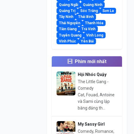
Quảng Ngãi
Quảng Ninh
Quảng Trị
Sóc Trăng
Sơn La
Tây Ninh
Thái Bình
Thái Nguyên
Thanh Hóa
Tiền Giang
Trà Vinh
Tuyên Quang
Vĩnh Long
Vĩnh Phúc
Yên Bái
Phim mới nhất
Hội Nhóc Quậy
The Little Gang -
Comedy
Cat, Fouad, Antoine
và Sami cùng lập
băng đảng th...
My Sassy Girl
Comedy, Romance,