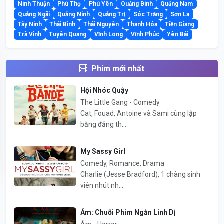
Ninh Thuận
Phú Thọ
Phú Yên
Quảng Bình
Quảng Nam
Quảng Ngãi
Quảng Ninh
Quảng Trị
Sóc Trăng
Sơn La
Tây Ninh
Thái Bình
Thái Nguyên
Thanh Hóa
Tiền Giang
Trà Vinh
Tuyên Quang
Vĩnh Long
Vĩnh Phúc
Yên Bái
Phim mới nhất
Hội Nhóc Quậy
The Little Gang - Comedy
Cat, Fouad, Antoine và Sami cùng lập
băng đảng th...
My Sassy Girl
Comedy, Romance, Drama
Charlie (Jesse Bradford), 1 chàng sinh
viên nhút nh...
Ám: Chuỗi Phim Ngắn Linh Dị