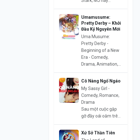
Stark, MJ hay...
Umamusume:
Pretty Derby – Khởi
Đầu Kỷ Nguyên Mới
Uma Musume:
Pretty Derby -
Beginning of a New
Era - Comedy,
Drama, Animation,...
Cô Nàng Ngổ Ngáo
My Sassy Girl -
Comedy, Romance,
Drama
Sau một cuộc gặp
gỡ đầy oái oăm trê...
Xứ Sở Thần Tiên