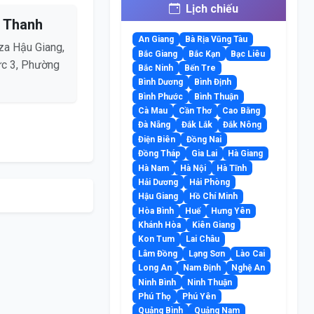
Lịch chiếu
 Thanh
An Giang
Bà Rịa Vũng Tàu
za Hậu Giang,
Bắc Giang
Bắc Kạn
Bạc Liêu
ực 3, Phường
Bắc Ninh
Bến Tre
Bình Dương
Bình Định
Bình Phước
Bình Thuận
Cà Mau
Cần Thơ
Cao Bằng
Đà Nẵng
Đắk Lắk
Đắk Nông
Điện Biên
Đồng Nai
Đồng Tháp
Gia Lai
Hà Giang
Hà Nam
Hà Nội
Hà Tĩnh
Hải Dương
Hải Phòng
Hậu Giang
Hồ Chí Minh
Hòa Bình
Huế
Hưng Yên
Khánh Hòa
Kiên Giang
Kon Tum
Lai Châu
Lâm Đồng
Lạng Sơn
Lào Cai
Long An
Nam Định
Nghệ An
Ninh Bình
Ninh Thuận
Phú Thọ
Phú Yên
Quảng Bình
Quảng Nam