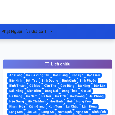
Phạt Nguội
Giá cả TT
Lịch chiếu
An Giang
Bà Rịa Vũng Tàu
Bắc Giang
Bắc Kạn
Bạc Liêu
Bắc Ninh
Bến Tre
Bình Dương
Bình Định
Bình Phước
Bình Thuận
Cà Mau
Cần Thơ
Cao Bằng
Đà Nẵng
Đắk Lắk
Đắk Nông
Điện Biên
Đồng Nai
Đồng Tháp
Gia Lai
Hà Giang
Hà Nam
Hà Nội
Hà Tĩnh
Hải Dương
Hải Phòng
Hậu Giang
Hồ Chí Minh
Hòa Bình
Huế
Hưng Yên
Khánh Hòa
Kiên Giang
Kon Tum
Lai Châu
Lâm Đồng
Lạng Sơn
Lào Cai
Long An
Nam Định
Nghệ An
Ninh Bình