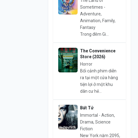
The Land of
Sometimes -
Adventure,
Animation, Family,
Fantasy
Trong đêm Gi...
The Convenience
Store (2026)
Horror
Bối cảnh phim diễn
ra tại một cửa hàng
tiện lợi ở một khu
dân cư hẻ...
Bất Tử
Immortal - Action,
Drama, Science
Fiction
New York năm 2095,