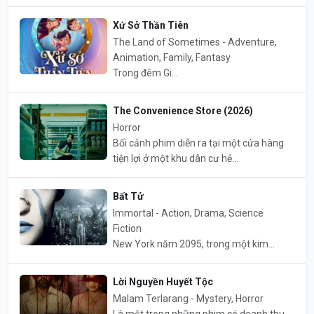
Xứ Sở Thần Tiên
The Land of Sometimes - Adventure,
Animation, Family, Fantasy
Trong đêm Gi...
The Convenience Store (2026)
Horror
Bối cảnh phim diễn ra tại một cửa hàng
tiện lợi ở một khu dân cư hẻ...
Bất Tử
Immortal - Action, Drama, Science
Fiction
New York năm 2095, trong một kim...
Lời Nguyền Huyết Tộc
Malam Terlarang - Mystery, Horror
Là một trong những phim có doanh thu