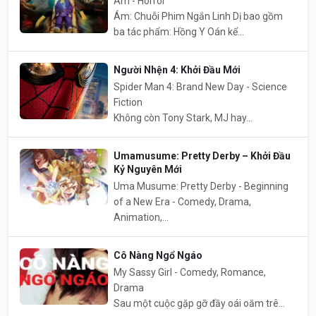
Ám - Horror
Ám: Chuỗi Phim Ngắn Linh Dị bao gồm
ba tác phẩm: Hồng Y Oán kể...
Người Nhện 4: Khởi Đầu Mới
Spider Man 4: Brand New Day - Science
Fiction
Không còn Tony Stark, MJ hay...
Umamusume: Pretty Derby – Khởi Đầu
Kỷ Nguyên Mới
Uma Musume: Pretty Derby - Beginning
of a New Era - Comedy, Drama,
Animation,...
Cô Nàng Ngổ Ngáo
My Sassy Girl - Comedy, Romance,
Drama
Sau một cuộc gặp gỡ đầy oái oăm trê...