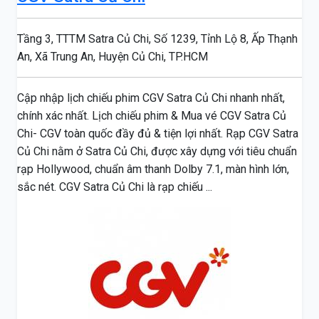
Tầng 3, TTTM Satra Củ Chi, Số 1239, Tỉnh Lộ 8, Ấp Thạnh
An, Xã Trung An, Huyện Củ Chi, TP.HCM
Cập nhập lịch chiếu phim CGV Satra Củ Chi nhanh nhất,
chính xác nhất. Lịch chiếu phim & Mua vé CGV Satra Củ
Chi- CGV toàn quốc đầy đủ & tiện lợi nhất. Rạp CGV Satra
Củ Chi nằm ở Satra Củ Chi, được xây dựng với tiêu chuẩn
rạp Hollywood, chuẩn âm thanh Dolby 7.1, màn hình lớn,
sắc nét. CGV Satra Củ Chi là rạp chiếu ...