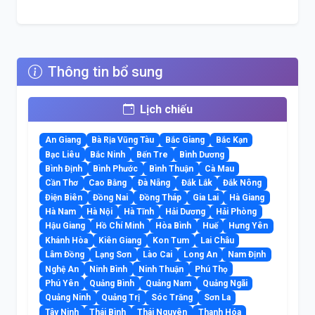
Thông tin bổ sung
Lịch chiếu
An Giang
Bà Rịa Vũng Tàu
Bắc Giang
Bắc Kạn
Bạc Liêu
Bắc Ninh
Bến Tre
Bình Dương
Bình Định
Bình Phước
Bình Thuận
Cà Mau
Cần Thơ
Cao Bằng
Đà Nẵng
Đắk Lắk
Đắk Nông
Điện Biên
Đồng Nai
Đồng Tháp
Gia Lai
Hà Giang
Hà Nam
Hà Nội
Hà Tĩnh
Hải Dương
Hải Phòng
Hậu Giang
Hồ Chí Minh
Hòa Bình
Huế
Hưng Yên
Khánh Hòa
Kiên Giang
Kon Tum
Lai Châu
Lâm Đồng
Lạng Sơn
Lào Cai
Long An
Nam Định
Nghệ An
Ninh Bình
Ninh Thuận
Phú Thọ
Phú Yên
Quảng Bình
Quảng Nam
Quảng Ngãi
Quảng Ninh
Quảng Trị
Sóc Trăng
Sơn La
Tây Ninh
Thái Bình
Thái Nguyên
Thanh Hóa