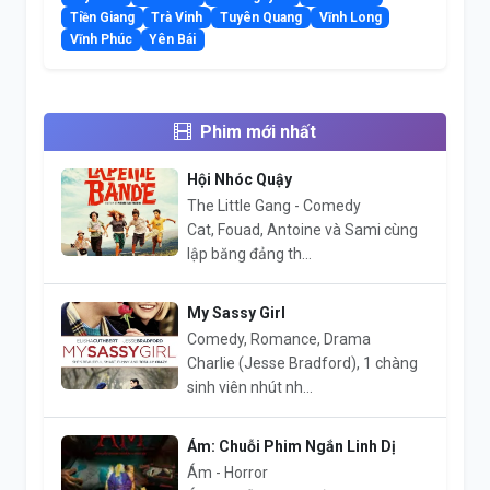
Tiền Giang
Trà Vinh
Tuyên Quang
Vĩnh Long
Vĩnh Phúc
Yên Bái
Phim mới nhất
Hội Nhóc Quậy
The Little Gang - Comedy
Cat, Fouad, Antoine và Sami cùng
lập băng đảng th...
My Sassy Girl
Comedy, Romance, Drama
Charlie (Jesse Bradford), 1 chàng
sinh viên nhút nh...
Ám: Chuỗi Phim Ngắn Linh Dị
Ám - Horror