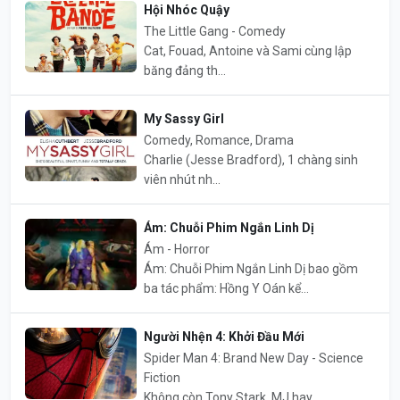
Hội Nhóc Quậy
The Little Gang - Comedy
Cat, Fouad, Antoine và Sami cùng lập
băng đảng th...
My Sassy Girl
Comedy, Romance, Drama
Charlie (Jesse Bradford), 1 chàng sinh
viên nhút nh...
Ám: Chuỗi Phim Ngắn Linh Dị
Ám - Horror
Ám: Chuỗi Phim Ngắn Linh Dị bao gồm
ba tác phẩm: Hồng Y Oán kể...
Người Nhện 4: Khởi Đầu Mới
Spider Man 4: Brand New Day - Science
Fiction
Không còn Tony Stark, MJ hay...