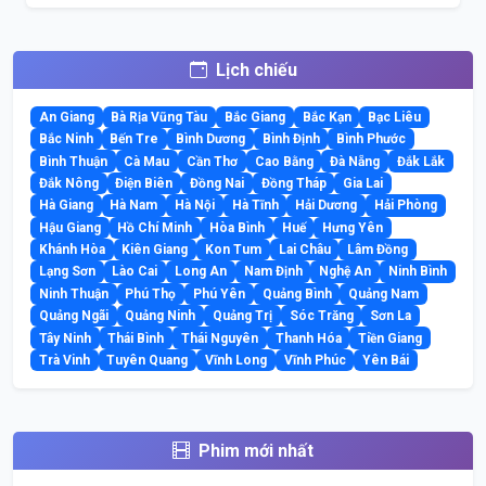
Lịch chiếu
An Giang
Bà Rịa Vũng Tàu
Bắc Giang
Bắc Kạn
Bạc Liêu
Bắc Ninh
Bến Tre
Bình Dương
Bình Định
Bình Phước
Bình Thuận
Cà Mau
Cần Thơ
Cao Bằng
Đà Nẵng
Đắk Lắk
Đắk Nông
Điện Biên
Đồng Nai
Đồng Tháp
Gia Lai
Hà Giang
Hà Nam
Hà Nội
Hà Tĩnh
Hải Dương
Hải Phòng
Hậu Giang
Hồ Chí Minh
Hòa Bình
Huế
Hưng Yên
Khánh Hòa
Kiên Giang
Kon Tum
Lai Châu
Lâm Đồng
Lạng Sơn
Lào Cai
Long An
Nam Định
Nghệ An
Ninh Bình
Ninh Thuận
Phú Thọ
Phú Yên
Quảng Bình
Quảng Nam
Quảng Ngãi
Quảng Ninh
Quảng Trị
Sóc Trăng
Sơn La
Tây Ninh
Thái Bình
Thái Nguyên
Thanh Hóa
Tiền Giang
Trà Vinh
Tuyên Quang
Vĩnh Long
Vĩnh Phúc
Yên Bái
Phim mới nhất