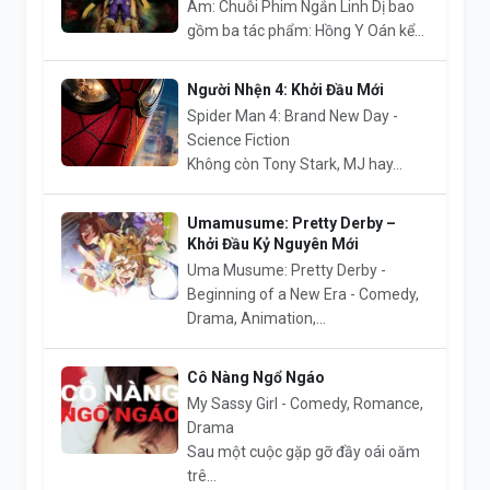
Ám: Chuỗi Phim Ngắn Linh Dị bao
gồm ba tác phẩm: Hồng Y Oán kể...
Người Nhện 4: Khởi Đầu Mới
Spider Man 4: Brand New Day -
Science Fiction
Không còn Tony Stark, MJ hay...
Umamusume: Pretty Derby –
Khởi Đầu Kỷ Nguyên Mới
Uma Musume: Pretty Derby -
Beginning of a New Era - Comedy,
Drama, Animation,...
Cô Nàng Ngổ Ngáo
My Sassy Girl - Comedy, Romance,
Drama
Sau một cuộc gặp gỡ đầy oái oăm
trê...