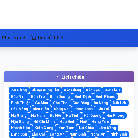
Phạt Nguội
Giá cả TT
Lịch chiếu
An Giang
Bà Rịa Vũng Tàu
Bắc Giang
Bắc Kạn
Bạc Liêu
Bắc Ninh
Bến Tre
Bình Dương
Bình Định
Bình Phước
Bình Thuận
Cà Mau
Cần Thơ
Cao Bằng
Đà Nẵng
Đắk Lắk
Đắk Nông
Điện Biên
Đồng Nai
Đồng Tháp
Gia Lai
Hà Giang
Hà Nam
Hà Nội
Hà Tĩnh
Hải Dương
Hải Phòng
Hậu Giang
Hồ Chí Minh
Hòa Bình
Huế
Hưng Yên
Khánh Hòa
Kiên Giang
Kon Tum
Lai Châu
Lâm Đồng
Lạng Sơn
Lào Cai
Long An
Nam Định
Nghệ An
Ninh Bình