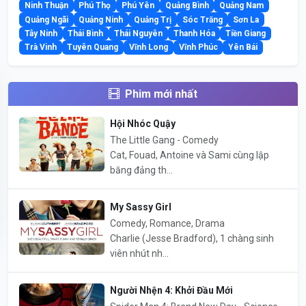
Ninh Thuận
Phú Thọ
Phú Yên
Quảng Bình
Quảng Nam
Quảng Ngãi
Quảng Ninh
Quảng Trị
Sóc Trăng
Sơn La
Tây Ninh
Thái Bình
Thái Nguyên
Thanh Hóa
Tiền Giang
Trà Vinh
Tuyên Quang
Vĩnh Long
Vĩnh Phúc
Yên Bái
Phim mới nhất
Hội Nhóc Quậy
The Little Gang - Comedy
Cat, Fouad, Antoine và Sami cùng lập
băng đảng th...
My Sassy Girl
Comedy, Romance, Drama
Charlie (Jesse Bradford), 1 chàng sinh
viên nhút nh...
Người Nhện 4: Khởi Đầu Mới