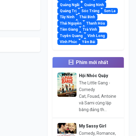
Quảng Ngãi
Quảng Ninh
Quảng Trị
Sóc Trăng
Sơn La
Tây Ninh
Thái Bình
Thái Nguyên
Thanh Hóa
Tiền Giang
Trà Vinh
Tuyên Quang
Vĩnh Long
Vĩnh Phúc
Yên Bái
Phim mới nhất
Hội Nhóc Quậy
The Little Gang -
Comedy
Cat, Fouad, Antoine
và Sami cùng lập
băng đảng th...
My Sassy Girl
Comedy, Romance,