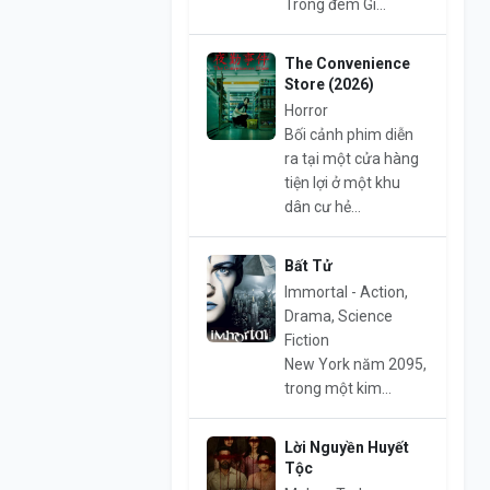
Trong đêm Gi...
The Convenience
Store (2026)
Horror
Bối cảnh phim diễn
ra tại một cửa hàng
tiện lợi ở một khu
dân cư hẻ...
Bất Tử
Immortal - Action,
Drama, Science
Fiction
New York năm 2095,
trong một kim...
Lời Nguyền Huyết
Tộc