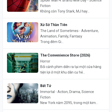
Spider Man 4: Brand New Day - Science
Fiction
Không còn Tony Stark, MJ hay...
Xứ Sở Thần Tiên
The Land of Sometimes - Adventure,
Animation, Family, Fantasy
Trong đêm Gi...
The Convenience Store (2026)
Horror
Bối cảnh phim diễn ra tại một cửa hàng
tiện lợi ở một khu dân cư hẻ...
Bất Tử
Immortal - Action, Drama, Science
Fiction
New York năm 2095, trong một kim...