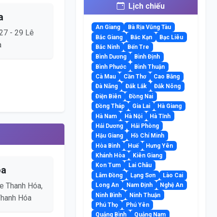
Lịch chiếu
a
An Giang
Bà Rịa Vũng Tàu
27 - 29 Lê
Bắc Giang
Bắc Kạn
Bạc Liêu
a
Bắc Ninh
Bến Tre
Bình Dương
Bình Định
Bình Phước
Bình Thuận
Cà Mau
Cần Thơ
Cao Bằng
Đà Nẵng
Đắk Lắk
Đắk Nông
Điện Biên
Đồng Nai
Đồng Tháp
Gia Lai
Hà Giang
Hà Nam
Hà Nội
Hà Tĩnh
Hải Dương
Hải Phòng
Hậu Giang
Hồ Chí Minh
Hòa Bình
Huế
Hưng Yên
Khánh Hòa
Kiên Giang
Kon Tum
Lai Châu
óa
Lâm Đồng
Lạng Sơn
Lào Cai
e Thanh Hóa,
Long An
Nam Định
Nghệ An
Ninh Bình
Ninh Thuận
.Thanh Hóa
Phú Thọ
Phú Yên
Quảng Bình
Quảng Nam