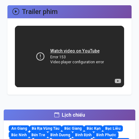
Trailer phim
Lịch chiếu
An Giang
Bà Rịa Vũng Tàu
Bắc Giang
Bắc Kạn
Bạc Liêu
Bắc Ninh
Bến Tre
Bình Dương
Bình Định
Bình Phước