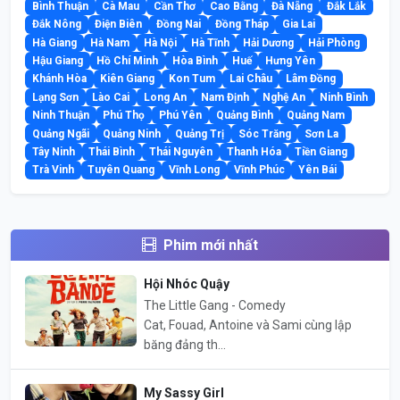
Bình Thuận
Cà Mau
Cần Thơ
Cao Bằng
Đà Nẵng
Đắk Lắk
Đắk Nông
Điện Biên
Đồng Nai
Đồng Tháp
Gia Lai
Hà Giang
Hà Nam
Hà Nội
Hà Tĩnh
Hải Dương
Hải Phòng
Hậu Giang
Hồ Chí Minh
Hòa Bình
Huế
Hưng Yên
Khánh Hòa
Kiên Giang
Kon Tum
Lai Châu
Lâm Đồng
Lạng Sơn
Lào Cai
Long An
Nam Định
Nghệ An
Ninh Bình
Ninh Thuận
Phú Thọ
Phú Yên
Quảng Bình
Quảng Nam
Quảng Ngãi
Quảng Ninh
Quảng Trị
Sóc Trăng
Sơn La
Tây Ninh
Thái Bình
Thái Nguyên
Thanh Hóa
Tiền Giang
Trà Vinh
Tuyên Quang
Vĩnh Long
Vĩnh Phúc
Yên Bái
Phim mới nhất
Hội Nhóc Quậy
The Little Gang - Comedy
Cat, Fouad, Antoine và Sami cùng lập
băng đảng th...
My Sassy Girl