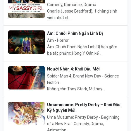
Comedy, Romance, Drama
Charlie (Jesse Bradford), 1 chàng sinh
viên nhút nh...
Ám: Chuỗi Phim Ngắn Linh Dị
Ám - Horror
Ám: Chuỗi Phim Ngắn Linh Dị bao gồm
ba tác phẩm: Hồng Y Oán kể...
Người Nhện 4: Khởi Đầu Mới
Spider Man 4: Brand New Day - Science
Fiction
Không còn Tony Stark, MJ hay...
Umamusume: Pretty Derby – Khởi Đầu
Kỷ Nguyên Mới
Uma Musume: Pretty Derby - Beginning
of a New Era - Comedy, Drama,
Animation,...