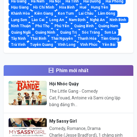
Hà Giang
Hà Nam
Hà Nội
Hà Tĩnh
Hải Dương
Hải Phòng
Hậu Giang
Hồ Chí Minh
Hòa Bình
Huế
Hưng Yên
Khánh Hòa
Kiên Giang
Kon Tum
Lai Châu
Lâm Đồng
Lạng Sơn
Lào Cai
Long An
Nam Định
Nghệ An
Ninh Bình
Ninh Thuận
Phú Thọ
Phú Yên
Quảng Bình
Quảng Nam
Quảng Ngãi
Quảng Ninh
Quảng Trị
Sóc Trăng
Sơn La
Tây Ninh
Thái Bình
Thái Nguyên
Thanh Hóa
Tiền Giang
Trà Vinh
Tuyên Quang
Vĩnh Long
Vĩnh Phúc
Yên Bái
Phim mới nhất
Hội Nhóc Quậy
The Little Gang - Comedy
Cat, Fouad, Antoine và Sami cùng lập
băng đảng th...
My Sassy Girl
Comedy, Romance, Drama
Charlie (Jesse Bradford), 1 chàng sinh