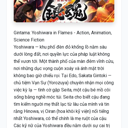
Gintama: Yoshiwara in Flames - Action, Animation,
Science Fiction
Yoshiwara — khu phố đèn đỏ khổng lồ nằm sâu
dưới lòng đất, nơi quyền lực của pháp luật không
thể vươn tới. Một thành phố của màn đêm vĩnh cửu,
nơi những dục vọng cuộn xoáy và ánh mặt trời
không bao giờ chiếu rọi. Tại Edo, Sakata Gintoki —
chủ tiệm Vạn Sự (Yorozuya) chuyên nhận mọi công
việc kỳ lạ — tình cờ gặp Seita, một cậu bé mồ côi
sống bằng nghề móc túi. Seita cho biết cậu đang
tìm kiếm người mẹ thất lạc từ lâu của mình và tin
rằng Hinowa, vị Oiran (hoa khôi kỹ viện) nổi tiếng
nhất Yoshiwara, có thể chính là mẹ ruột của cậu.
Các kỹ nữ của Yoshiwara đều nằm dưới sự cai trị