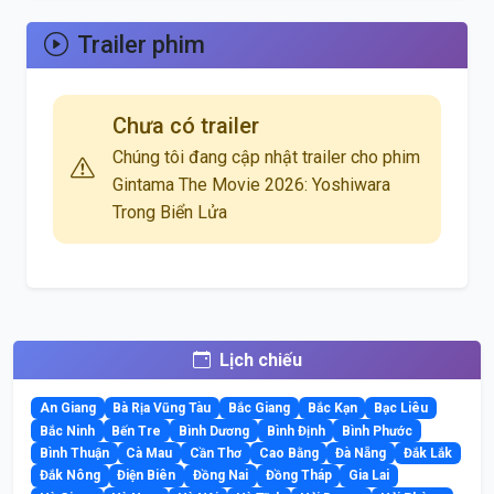
Trailer phim
Chưa có trailer
Chúng tôi đang cập nhật trailer cho phim
Gintama The Movie 2026: Yoshiwara
Trong Biển Lửa
Lịch chiếu
An Giang
Bà Rịa Vũng Tàu
Bắc Giang
Bắc Kạn
Bạc Liêu
Bắc Ninh
Bến Tre
Bình Dương
Bình Định
Bình Phước
Bình Thuận
Cà Mau
Cần Thơ
Cao Bằng
Đà Nẵng
Đắk Lắk
Đắk Nông
Điện Biên
Đồng Nai
Đồng Tháp
Gia Lai