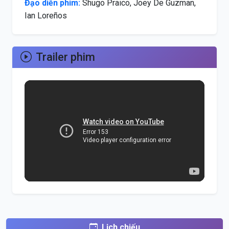
Đạo diễn phim:
Shugo Praico, Joey De Guzman,
Ian Loreños
Trailer phim
Lịch chiếu