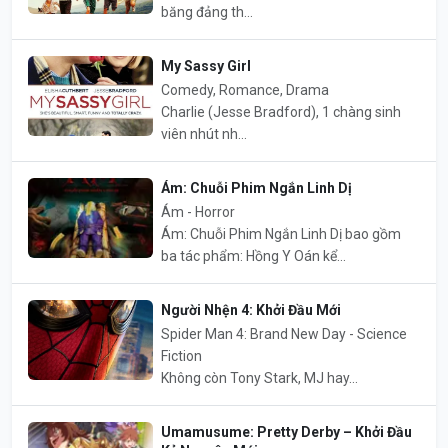
băng đảng th...
My Sassy Girl
Comedy, Romance, Drama
Charlie (Jesse Bradford), 1 chàng sinh
viên nhút nh...
Ám: Chuỗi Phim Ngắn Linh Dị
Ám - Horror
Ám: Chuỗi Phim Ngắn Linh Dị bao gồm
ba tác phẩm: Hồng Y Oán kể...
Người Nhện 4: Khởi Đầu Mới
Spider Man 4: Brand New Day - Science
Fiction
Không còn Tony Stark, MJ hay...
Umamusume: Pretty Derby – Khởi Đầu