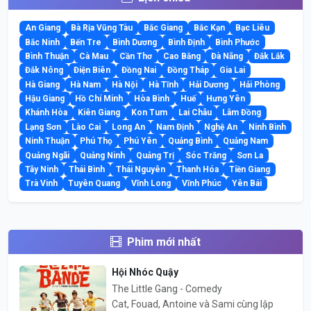
An Giang
Bà Rịa Vũng Tàu
Bắc Giang
Bắc Kạn
Bạc Liêu
Bắc Ninh
Bến Tre
Bình Dương
Bình Định
Bình Phước
Bình Thuận
Cà Mau
Cần Thơ
Cao Bằng
Đà Nẵng
Đắk Lắk
Đắk Nông
Điện Biên
Đồng Nai
Đồng Tháp
Gia Lai
Hà Giang
Hà Nam
Hà Nội
Hà Tĩnh
Hải Dương
Hải Phòng
Hậu Giang
Hồ Chí Minh
Hòa Bình
Huế
Hưng Yên
Khánh Hòa
Kiên Giang
Kon Tum
Lai Châu
Lâm Đồng
Lạng Sơn
Lào Cai
Long An
Nam Định
Nghệ An
Ninh Bình
Ninh Thuận
Phú Thọ
Phú Yên
Quảng Bình
Quảng Nam
Quảng Ngãi
Quảng Ninh
Quảng Trị
Sóc Trăng
Sơn La
Tây Ninh
Thái Bình
Thái Nguyên
Thanh Hóa
Tiền Giang
Trà Vinh
Tuyên Quang
Vĩnh Long
Vĩnh Phúc
Yên Bái
Phim mới nhất
Hội Nhóc Quậy
The Little Gang - Comedy
Cat, Fouad, Antoine và Sami cùng lập