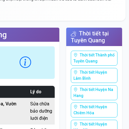
ng
Thời tiết tại
Tuyên Quang
Thời tiết Thành phố
Tuyên Quang
Thời tiết Huyện
Lâm Bình
Thời tiết Huyện Na
Lý do
Hang
a, Vườn
Sửa chữa
Thời tiết Huyện
bảo dưỡng
Chiêm Hóa
lưới điện
Thời tiết Huyện