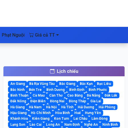
Phạt Nguội
Giá cả TT
Lịch chiếu
An Giang
Bà Rịa Vũng Tàu
Bắc Giang
Bắc Kạn
Bạc Liêu
Bắc Ninh
Bến Tre
Bình Dương
Bình Định
Bình Phước
Bình Thuận
Cà Mau
Cần Thơ
Cao Bằng
Đà Nẵng
Đắk Lắk
Đắk Nông
Điện Biên
Đồng Nai
Đồng Tháp
Gia Lai
Hà Giang
Hà Nam
Hà Nội
Hà Tĩnh
Hải Dương
Hải Phòng
Hậu Giang
Hồ Chí Minh
Hòa Bình
Huế
Hưng Yên
Khánh Hòa
Kiên Giang
Kon Tum
Lai Châu
Lâm Đồng
Lạng Sơn
Lào Cai
Long An
Nam Định
Nghệ An
Ninh Bình