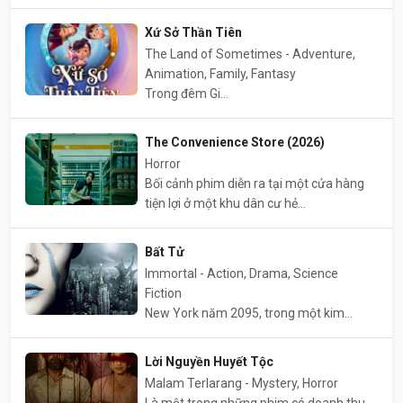
Xứ Sở Thần Tiên
The Land of Sometimes - Adventure,
Animation, Family, Fantasy
Trong đêm Gi...
The Convenience Store (2026)
Horror
Bối cảnh phim diễn ra tại một cửa hàng
tiện lợi ở một khu dân cư hẻ...
Bất Tử
Immortal - Action, Drama, Science
Fiction
New York năm 2095, trong một kim...
Lời Nguyền Huyết Tộc
Malam Terlarang - Mystery, Horror
Là một trong những phim có doanh thu