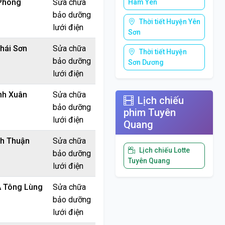
Phong
Sửa chữa
Hàm Yên
bảo dưỡng
Thời tiết Huyện Yên
lưới điện
Sơn
Thái Sơn
Sửa chữa
Thời tiết Huyện
bảo dưỡng
Sơn Dương
lưới điện
nh Xuân
Sửa chữa
Lịch chiếu
bảo dưỡng
phim Tuyên
lưới điện
Quang
nh Thuận
Sửa chữa
Lịch chiếu Lotte
bảo dưỡng
Tuyên Quang
lưới điện
A Tông Lùng
Sửa chữa
bảo dưỡng
lưới điện