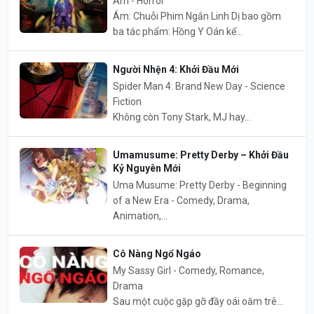
Ám - Horror
Ám: Chuỗi Phim Ngắn Linh Dị bao gồm
ba tác phẩm: Hồng Y Oán kể...
Người Nhện 4: Khởi Đầu Mới
Spider Man 4: Brand New Day - Science
Fiction
Không còn Tony Stark, MJ hay...
Umamusume: Pretty Derby – Khởi Đầu
Kỷ Nguyên Mới
Uma Musume: Pretty Derby - Beginning
of a New Era - Comedy, Drama,
Animation,...
Cô Nàng Ngổ Ngáo
My Sassy Girl - Comedy, Romance,
Drama
Sau một cuộc gặp gỡ đầy oái oăm trê...