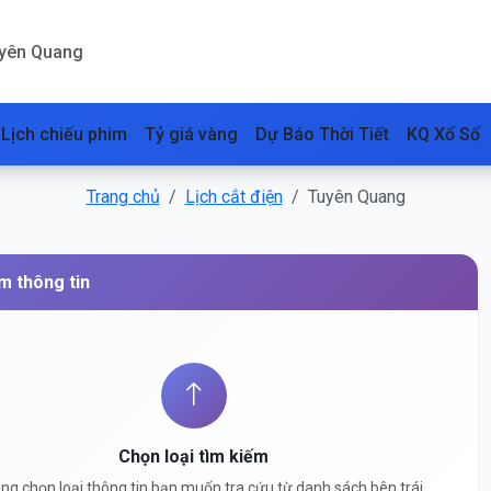
uyên Quang
Lịch chiếu phim
Tỷ giá vàng
Dự Báo Thời Tiết
KQ Xổ Số
Trang chủ
Lịch cắt điện
Tuyên Quang
m thông tin
Chọn loại tìm kiếm
òng chọn loại thông tin bạn muốn tra cứu từ danh sách bên trái