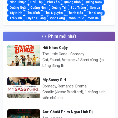
Ninh Thuận
Phú Thọ
Phú Yên
Quảng Bình
Quảng Nam
Quảng Ngãi
Quảng Ninh
Quảng Trị
Sóc Trăng
Sơn La
Tây Ninh
Thái Bình
Thái Nguyên
Thanh Hóa
Tiền Giang
Trà Vinh
Tuyên Quang
Vĩnh Long
Vĩnh Phúc
Yên Bái
Phim mới nhất
Hội Nhóc Quậy
The Little Gang - Comedy
Cat, Fouad, Antoine và Sami cùng lập
băng đảng th...
My Sassy Girl
Comedy, Romance, Drama
Charlie (Jesse Bradford), 1 chàng sinh
viên nhút nh...
Ám: Chuỗi Phim Ngắn Linh Dị